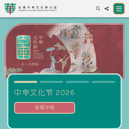
A
A
EN
繁
簡
A
关于我们
一所让公众体验中华文化的新场馆
中华文化节 2026
展览及活动
中华文化节 2026
香
资源
万象
查看详情
合作伙伴
联络我们