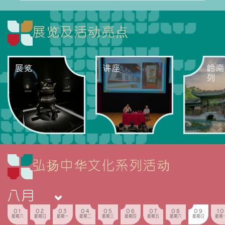
展览及活动亮点
展览
讲座
岭南
列
弘扬中华文化系列活动
01
02
03
04
05
06
07
08
09
10
星期六
星期日
星期一
星期二
星期三
星期四
星期五
星期六
星期日
星期