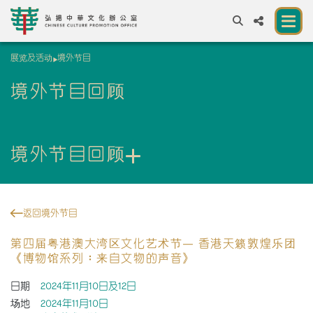
展览及活动
境外节目
A
A
EN
繁
簡
A
境外节目回顾
关于我们
一所让公众体验中华文化的新场馆
境外节目回顾
中华文化节 2026
展览及活动
返回境外节目
资源
第四届粤港澳大湾区文化艺术节— 香港天籁敦煌乐团
《博物馆系列︰来自文物的声音》
合作伙伴
日期
2024年11月10日及12日
联络我们
场地
2024年11月10日