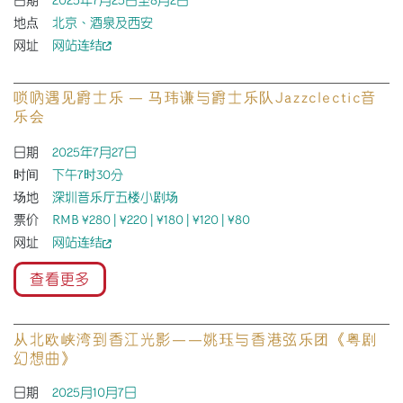
日期
2025年7月25日至8月2日
地点
北京、酒泉及西安
网址
网站连结
唢吶遇见爵士乐 — 马玮谦与爵士乐队Jazzclectic音
乐会
日期
2025年7月27日
时间
下午7时30分
场地
深圳音乐厅五楼小剧场
票价
RMB ¥280 | ¥220 | ¥180 | ¥120 | ¥80
网址
网站连结
查看更多
从北欧峡湾到香江光影——姚珏与香港弦乐团《粤剧
幻想曲》
日期
2025月10月7日