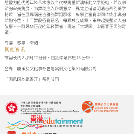
想像力的优秀年轻艺术家以当代视角重新演绎此文学鉅构，并以创
新的审美角度，为舞剧注入崭新意义。视觉上借鉴明清古画的美学
特质，旨在展现端庄古雅的舞蹈群像。叙事上富有中国传统小说的
结构特色，十二舞段各有题名，每段独立成章，串联起完整动人的
故事。一群风华正茂的年轻舞者，再造「大观园」中青春王国的奇
蹟。
导演：黎星、李超
其他资讯
节目长约 2 小时20分钟，包括中场休息 15 分钟。
合办：康乐及文化事务署与紫荆文化集团有限公司
「国风国韵飘香江」系列节目