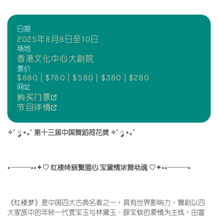
日期
2025年8月8日至10日
场地
香港文化中心大剧院
票价
$880 | $780 | $580 | $380 | $280
网址
购买门票
节目详情
✧˚ ༘ ⋆｡˚ 第十三届中国舞蹈荷花奬 ✧˚ ༘ ⋆｡˚
•┈┈┈••✦♡
红楼绮丽繫盟心 宝黛情浓舞动魂 ♡✦••┈┈┈•
《红楼梦》是中国四大古典名着之一，具有世界影响力。舞剧以四
大家族中的年轻一代贾宝玉与林黛玉、薛宝钗的爱情为主线，由富