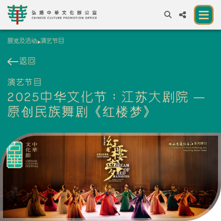
展览及活动
演艺节目
A
A
EN
繁
簡
A
返回
关于我们
演艺节目
2025中华文化节：江苏大剧院 —
一所让公众体验中华文化的新场馆
原创民族舞剧《红楼梦》
中华文化节 2026
展览及活动
资源
合作伙伴
联络我们