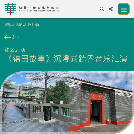
展览及活动
社区活动
A
A
EN
繁
簡
A
返回
关于我们
社区活动
《锦田故事》沉浸式跨界音乐汇演
一所让公众体验中华文化的新场馆
中华文化节 2026
展览及活动
资源
合作伙伴
联络我们