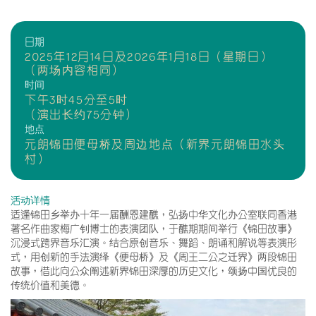
日期
2025年12月14日及2026年1月18日（星期日）
（两场内容相同）
时间
下午3时45分至5时
（演出长约75分钟）
地点
元朗锦田便母桥及周边地点（新界元朗锦田水头
村）
活动详情
适逢锦田乡举办十年一届酬恩建醮，弘扬中华文化办公室联同香港
著名作曲家梅广钊博士的表演团队，于醮期期间举行《锦田故事》
沉浸式跨界音乐汇演。结合原创音乐、舞蹈、朗诵和解说等表演形
式，用创新的手法演绎《便母桥》及《周王二公之迁界》两段锦田
故事，借此向公众阐述新界锦田深厚的历史文化，颂扬中国优良的
传统价值和美德。