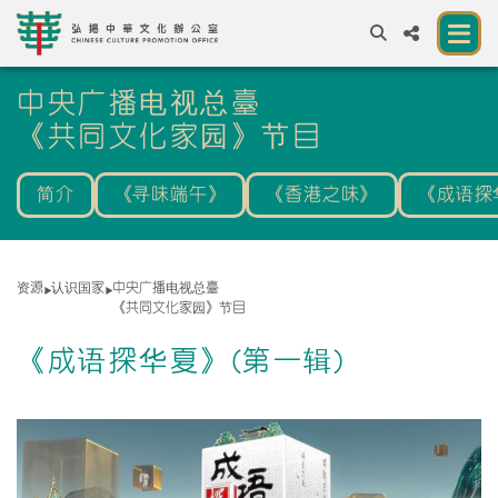
A
中央广播电视总臺
A
EN
繁
簡
A
《共同文化家园》节目
关于我们
简介
《寻味端午》
《香港之味》
《成语探
一所让公众体验中华文化的新场馆
中华文化节 2026
资源
认识国家
中央广播电视总臺
《共同文化家园》节目
展览及活动
《成语探华夏》(第一辑)
资源
合作伙伴
联络我们