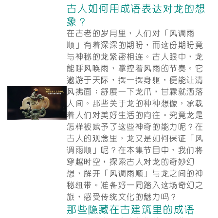
古人如何用成语表达对龙的想
象？
在古老的岁月里，人们对「风调雨
顺」有着深深的期盼，而这份期盼竟
与神秘的龙紧密相连。古人眼中，龙
能呼风唤雨，掌控着风雨的节奏。它
遨游于天际，摆一摆身躯，便能让清
风拂面；舒展一下龙爪，甘霖就洒落
人间。那些关于龙的种种想像，承载
着人们对美好生活的向往。究竟龙是
怎样被赋予了这些神奇的能力呢？在
古人的观念里，龙又是如何保证「风
调雨顺」呢？在本集节目中，我们将
穿越时空，探索古人对龙的奇妙幻
想，解开「风调雨顺」与龙之间的神
秘纽带。准备好一同踏入这场奇幻之
旅，感受传统文化的魅力吗？
那些隐藏在古建筑里的成语