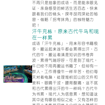
不再只是抽象的成语，而是能亲眼见
证、亲身感受的鲜活生活百态。快来
跟着我们的镜头，探寻胡同深处的秘
密，领略「拐弯抹角」的独特魅力
吧！
汗牛充栋：原来古代牛马和现
在一样累
成语「汗牛充栋」，用来形容书籍极
多，搬运起来连牛都会累得出汗。古
代的牛，搬运着满是知识的书卷奔
波，累得气喘呼呼。可是到了现代，
牛已经不用再搬运书籍了，但却有一
群人，工作得像牛一样辛苦。他们每
天对着电脑，处理堆积如山的文件和
资料，眼睛干涩，腰背酸痛，这不就
和古代累得出汗的牛一样吗？古代牛
为书累，现代人为信息累。想知道这
其中还有哪些相似之处，又有怎样的