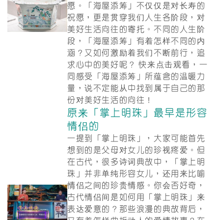
愿。「海屋添筹」不仅仅是对长寿的
祝愿，更是贯穿我们人生各阶段，对
美好生活向往的寄托。不同的人生阶
段，「海屋添筹」有着怎样不同的内
涵？又如何激励着我们不断前行，追
求心中的美好呢？ 快来点击观看，一
同感受「海屋添筹」所蕴含的温暖力
量，说不定能从中找到属于自己的那
份对美好生活的向往！
原来「掌上明珠」最早是形容
情侣的
一提到「掌上明珠」，大家可能首先
想到的是父母对女儿的珍视疼爱。但
在古代，很多诗词典故中，「掌上明
珠」并非单纯形容女儿，还用来比喻
情侣之间的珍贵情感。你会否好奇，
古代情侣间是如何用「掌上明珠」来
表达爱意的？那些浪漫的典故背后，