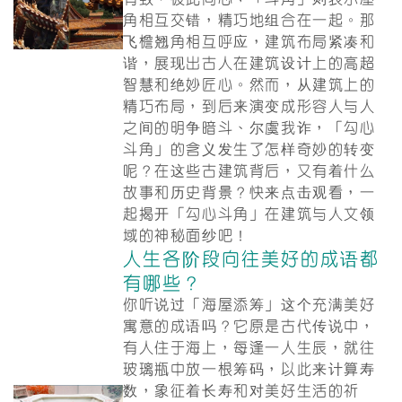
有致，彼此向心；「斗角」则表示屋
角相互交错，精巧地组合在一起。那
飞檐翘角相互呼应，建筑布局紧凑和
谐，展现出古人在建筑设计上的高超
智慧和绝妙匠心。然而，从建筑上的
精巧布局，到后来演变成形容人与人
之间的明争暗斗、尔虞我诈，「勾心
斗角」的含义发生了怎样奇妙的转变
呢？在这些古建筑背后，又有着什么
故事和历史背景？快来点击观看，一
起揭开「勾心斗角」在建筑与人文领
域的神秘面纱吧！
人生各阶段向往美好的成语都
有哪些？
你听说过「海屋添筹」这个充满美好
寓意的成语吗？它原是古代传说中，
有人住于海上，每逢一人生辰，就往
玻璃瓶中放一根筹码，以此来计算寿
数，象征着长寿和对美好生活的祈