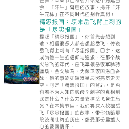
差异？本集节目将会介绍这个跨越古
今，「汗牛」背后的故事，揭开「汗
牛充栋」在不同时代的别样真相！
精忠报国：原来岳飞背上刺的
是「尽忠报国」
提起「精忠报国」，你首先会想到
谁？相信很多人都会想起岳飞。传说
岳飞背上刺有「尽忠报国」四字，这
成为他一生的信仰与追求。在那个战
火纷飞的年代，岳飞率领岳家军驰骋
疆场，金戈铁马，为保卫家国浴血奋
战，他的事迹如璀璨星辰照亮历史天
空。可是「精忠报国」的背后，是否
有着不为人知的心酸？刺字的真相到
底是什么？什么力量支撑岳飞舍生忘
死？在本集节目，我们将深入挖掘岳
飞「尽忠报国」的故事，带你领略那
段波澜壮阔的历史，感受那份震撼人
心的爱国情怀。