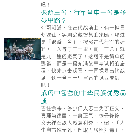
吧！
退避三舍：行军当中一舍是多
少里路？
你可知道，在古代战场上，有一种看
似退让，实则暗藏智慧的策略，那就
是「退避三舍」。按照古代行军的标
准，一舍等于三十里，而「三舍」就
是九十里的距离了！这可不是简单的
逃跑，而是一段充满故事与谋略的旅
程。快来点击观看，一同探寻古代战
场上这一舍三十里背后的风云变幻
吧！
成语中包含的中华民族优秀品
质
古往今来，多少仁人志士为了正义、
真理与家国，一身正气，铁骨铮铮。
文天祥在敌人威逼利诱下，留下「人
生自古谁无死，留取丹心照汗青」，