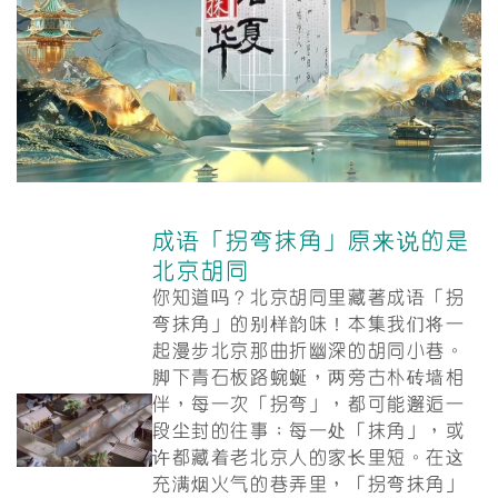
成语「拐弯抹角」原来说的是
北京胡同
你知道吗？北京胡同里藏著成语「拐
弯抹角」的别样韵味！本集我们将一
起漫步北京那曲折幽深的胡同小巷。
脚下青石板路蜿蜒，两旁古朴砖墙相
伴，每一次「拐弯」，都可能邂逅一
段尘封的往事；每一处「抹角」，或
许都藏着老北京人的家长里短。在这
充满烟火气的巷弄里，「拐弯抹角」