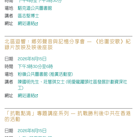
時間
下午4時至下午5時30分
場地
駱克道公共圖書館
講者
區志堅博士
網址
網站連結
北區迴響：鄉郊聲音與記憶分享會 — 《拾圍安歌》紀
錄片放映及映後座談
日期
2026年8月15日
時間
下午3時30分至6時
場地
粉嶺公共圖書館 (推廣活動室)
講者
陳國明先生、莊慧琪女士 (明愛龍躍頭社區發展計劃資深社
工)
網址
網站連結
「抗戰點滴」專題講座系列 — 抗戰勝利後中共在香港
的活動
日期
2026年8月15日