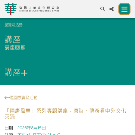
展覽及活動
A
A
EN
繁
簡
A
講座
關於我們
講座回顧
一所讓公眾體驗中華文化的新場館
講座
中華文化節 2026
展覽及活動
返回展覽及活動
資源
「隋唐風華」系列專題講座：唐詩、傳奇看中外文化
合作夥伴
交流
聯絡我們
日期
2026年8月15日