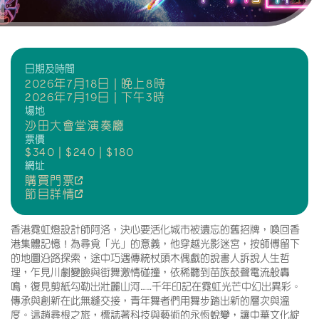
日期及時間
2026年7月18日 | 晚上8時
2026年7月19日 | 下午3時
場地
沙田大會堂演奏廳
票價
$340 | $240 | $180
網址
購買門票
節目詳情
香港霓虹燈設計師阿洛，決心要活化城市被遺忘的舊招牌，喚回香
港集體記憶！為尋覓「光」的意義，他穿越光影迷宮，按師傅留下
的地圖沿路探索，途中巧遇傳統杖頭木偶戲的說書人訴說人生哲
理，乍見川劇變臉與街舞激情碰撞，依稀聽到苗族鼓聲電流般轟
鳴，復見剪紙勾勒出壯麗山河……千年印記在霓虹光芒中幻出異彩。
傳承與創新在此無縫交接，青年舞者們用舞步踏出新的層次與溫
度。這趟尋根之旅，標誌著科技與藝術的永恆蛻變，讓中華文化綻