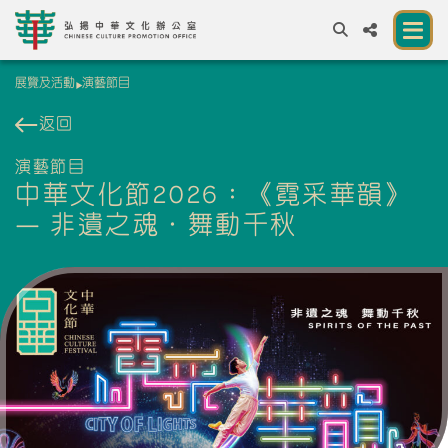
展覽及活動
演藝節目
A
A
EN
繁
簡
A
返回
關於我們
演藝節目
中華文化節2026：《霓采華韻》
一所讓公眾體驗中華文化的新場館
— 非遺之魂．舞動千秋
中華文化節 2026
展覽及活動
資源
合作夥伴
聯絡我們