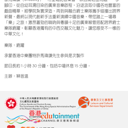
腳印，從自幼耳濡目染的廣東音樂啟程，沿途汲取中國各地豐富的
戲曲精華，經學院紮實深造，再到與融合爵士樂隊攜手碰撞出跨界
新聲，最終以現代創新手法重新演繹中國音樂，帶您踏上一場尋
「樂」之旅！激昂蒼勁的嗩吶與粵韻十足的廣東喉管搭配跨界爵士
樂隊爵躍，彰顯香港獨有的中西交融文化魅力，讓您感受不一樣的
中華文化！
樂隊：爵躍
承蒙香港中樂團特許馬瑋謙先生參與是次製作
節目長約 1 小時 30 分鐘，包括中場休息 15 分鐘。
主辦：冧爸溫