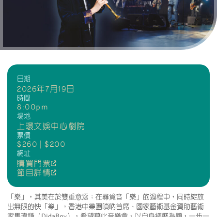
日期
2026年7月19日
時間
8:00pm
場地
上環文娛中心劇院
票價
$260 | $200
網址
購買門票
節目詳情
「樂」，其美在於雙重意涵；在尋覓音「樂」的過程中，同時綻放
出無限的快「樂」。香港中樂團嗩吶首席、國家藝術基金資助藝術
家馬瑋謙（DidaBoy），希望藉此音樂會，以自身經歷為題，一步一