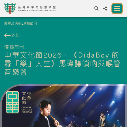
展覽及活動
演藝節目
A
A
EN
繁
簡
A
返回
關於我們
演藝節目
中華文化節2026：《DidaBoy 的
一所讓公眾體驗中華文化的新場館
尋「樂」人生》馬瑋謙嗩吶與喉管
中華文化節 2026
音樂會
展覽及活動
資源
合作夥伴
聯絡我們