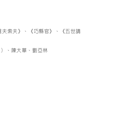
盤夫索夫》、《巧縣官》、《五世請
邀）、陳大華、劉亞林