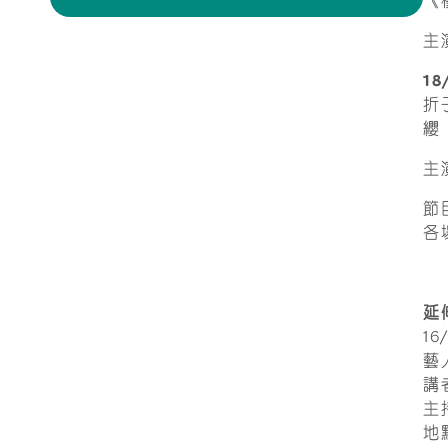
《
主
1
折
纓
主
節
各
延
1
藝
講
主
地