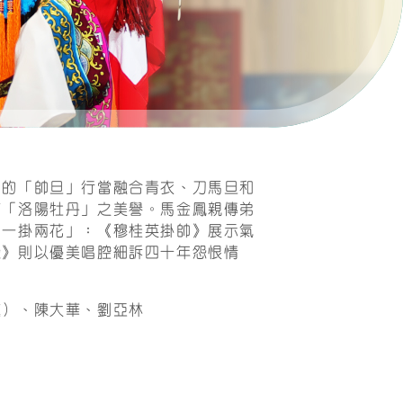
合作夥伴
聯絡我們
創的「帥旦」行當融合青衣、刀馬旦和
有「洛陽牡丹」之美譽。馬金鳳親傳弟
「一掛兩花」：《穆桂英掛帥》展示氣
緣》則以優美唱腔細訴四十年怨恨情
邀）、陳大華、劉亞林