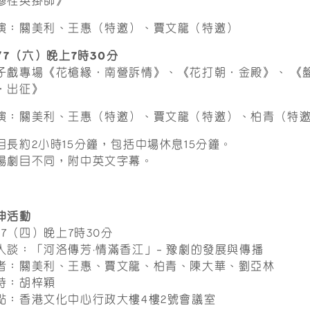
穆桂英掛帥》
演：關美利、王惠（特邀）、賈文龍（特邀）
8/7（六）晚上7時30分
子戲專場《花槍緣．南營訴情》、《花打朝．金殿》、 《
．出征》
演：關美利、王惠（特邀）、賈文龍（特邀）、柏青（特
目長約2小時15分鐘，包括中場休息15分鐘。
場劇目不同，附中英文字幕。
伸活動
6/7（四）晚上7時30分
人談：「河洛傳芳·情滿香江」– 豫劇的發展與傳播
者：關美利、王惠、賈文龍、柏青、陳大華、劉亞林
持：胡梓穎
點：香港文化中心行政大樓4樓2號會議室