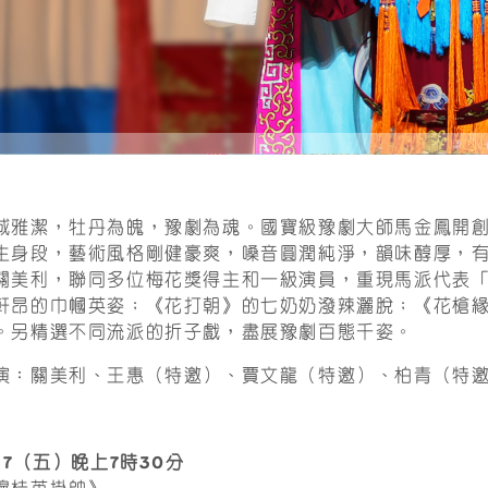
城雅潔，牡丹為魄，豫劇為魂。國寶級豫劇大師馬金鳳開
生身段，藝術風格剛健豪爽，嗓音圓潤純淨，韻味醇厚，
關美利，聯同多位梅花獎得主和一級演員，重現馬派代表
軒昂的巾幗英姿；《花打朝》的七奶奶潑辣灑脫；《花槍
。另精選不同流派的折子戲，盡展豫劇百態千姿。
演：關美利、王惠（特邀）、賈文龍（特邀）、柏青（特
7/7（五）晚上7時30分