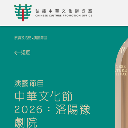
展覽及活動
演藝節目
返回
演藝節目
中華文化節
2026：洛陽豫
劇院