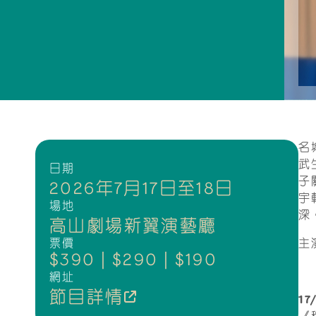
名
武
日期
子
2026年7月17日至18日
宇
場地
深
高山劇場新翼演藝廳
票價
主
$390 | $290 | $190
網址
節目詳情
1