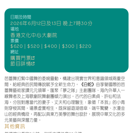
日期及時間
2026年6月12日及13日 晚上7時30分
場地
香港文化中心大劇院
票價
$620 | $520 | $400 | $300 | $220
網址
購買門票
節目詳情
芭蕾舞扣緊中國舞的委婉靈動，構建出現實世界和意識領域兩重空
間，給經典的民間傳說賦予全新生命力。
《白蛇》
由享譽國際的芭
蕾舞藝術家譚元元領軍，匯聚「夢之隊」主創團隊、海內外華人一
線舞者及上海歌劇院舞劇團傾力演出。古代的白素貞、許仙和法
海，分別對應當代的妻子、丈夫和心理醫生；象徵「本我」的小青
則穿梭其間。場景虛實相生，既保留遊湖借傘、端午驚變、水漫金
山的經典橋段，再配以具東方美學的舞台設計，展現中華文化的多
元美藝與深層力量。
其他資訊