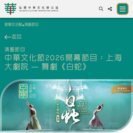
展覽及活動
演藝節目
A
A
EN
繁
簡
A
返回
關於我們
演藝節目
中華文化節2026開幕節目：上海
一所讓公眾體驗中華文化的新場館
大劇院 — 舞劇《白蛇》
中華文化節 2026
展覽及活動
資源
合作夥伴
聯絡我們