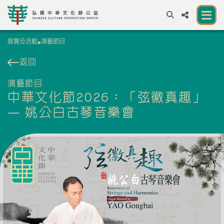
展覽及活動
演藝節目
A
A
EN
繁
簡
A
返回
關於我們
演藝節目
中華文化節2026：「弦徽真趣」
一所讓公眾體驗中華文化的新場館
— 姚公白古琴音樂會
中華文化節 2026
展覽及活動
資源
合作夥伴
聯絡我們