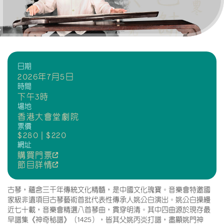
日期
2026年7月5日
時間
下午3時
場地
香港大會堂劇院
票價
$280 | $220
網址
購買門票
節目詳情
古琴，蘊含三千年傳統文化精髓，是中國文化瑰寶。音樂會特邀國
家級非遺項目古琴藝術首批代表性傳承人姚公白演出。姚公白操縵
近七十載，音樂會精選八首琴曲，貫穿明清。其中四曲源於現存最
早譜集《神奇秘譜》（1425），皆其父姚丙炎打譜，盡顯姚門神