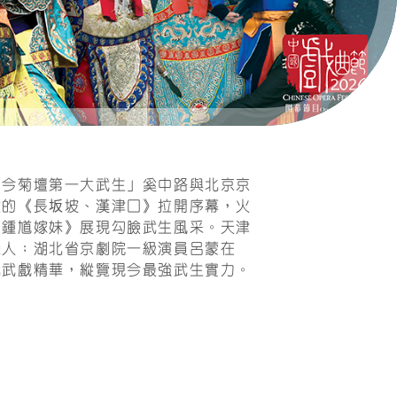
合作夥伴
聯絡我們
當今菊壇第一大武生」奚中路與北京京
重的《長坂坡、漢津口》拉開序幕，火
《鍾馗嫁妹》展現勾臉武生風采。天津
懾人；湖北省京劇院一級演員呂蒙在
北武戲精華，縱覽現今最強武生實力。