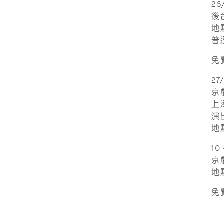
2
後
地
普
免
2
京
上
演
地
10
京
地
免