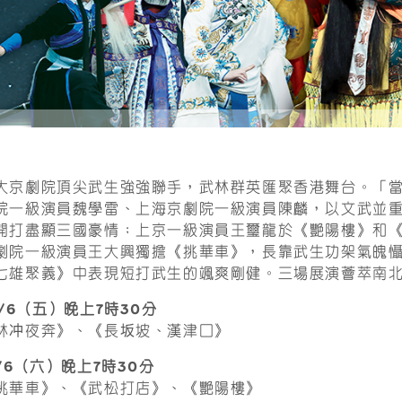
大京劇院頂尖武生強強聯手，武林群英匯聚香港舞台。「
院一級演員魏學雷、上海京劇院一級演員陳麟，以文武並
開打盡顯三國豪情；上京一級演員王璽龍於《艷陽樓》和
劇院一級演員王大興獨擔《挑華車》，長靠武生功架氣魄
七雄聚義》中表現短打武生的颯爽剛健。三場展演薈萃南
6/6（五）晚上7時30分
林冲夜奔》、《長坂坡、漢津口》
7/6（六）晚上7時30分
挑華車》、《武松打店》、《艷陽樓》