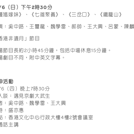
8/6（日）下午2時30分
鍾馗嫁妹》、《七雄聚義》、《三岔口》、《鐵籠山》
演：奚中路、王璽龍、魏學雷、郝帥、王大興、呂蒙、陳
香港非遺月」節目
場節目長約2小時45分鐘，包括中場休息15分鐘。
場劇目不同，附中英文字幕。
伸活動
5/6（四）晚上7時30分
人談：遇見京劇大武生
者：奚中路、魏學雷、王大興
持：盛亦惠
點：香港文化中心行政大樓4樓2號會議室
通話主講