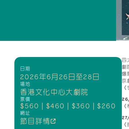
四
劇
日期
爆
2026年6月26日至28日
京
場地
《
香港文化中心大劇院
票價
2
$560 | $460 | $360 | $260
《
網址
2
節目詳情
《