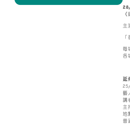
2
《
主
「
每
各
延
2
藝
講
主
地
普