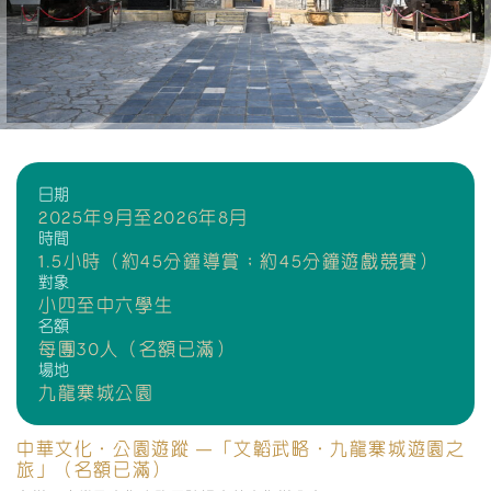
日期
2025年9月至2026年8月
時間
1.5小時（約45分鐘導賞；約45分鐘遊戲競賽）
對象
小四至中六學生
名額
每團30人（名額已滿）
場地
九龍寨城公園
中華文化．公園遊蹤 —「文韜武略．九龍寨城遊園之
旅」（名額已滿）