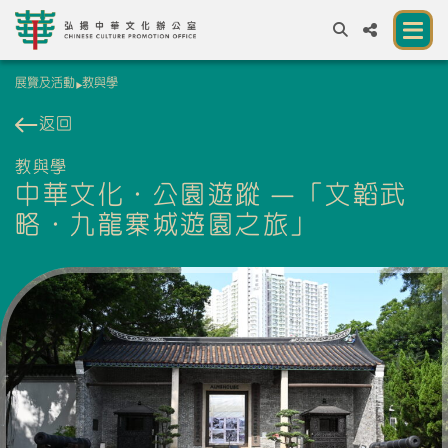
展覽及活動
教與學
A
A
EN
繁
簡
A
返回
關於我們
教與學
中華文化．公園遊蹤 —「文韜武
一所讓公眾體驗中華文化的新場館
略．九龍寨城遊園之旅」
中華文化節 2026
展覽及活動
資源
合作夥伴
聯絡我們