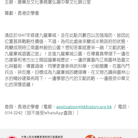
主辦：康樂及文化事務署弘揚中華文化辦公室
籌劃：香港史學會
清廷於1847年修建九龍寨城，並在此駐兵數百以加強海防，皆因此
位置甚具戰略性價值。不過，為何此處後來變成半無政府的狀態，
再變成現時江南園林般的公園？想知答案就要來一趟「文韜武略．
九龍寨城遊園之旅」！走進九龍寨城公園，在導賞員帶領下一邊在
古建築和考古出土間認識寨城歷史，一邊欣賞園內江南園林造園文
化與藝術。導賞過後，同學更會參與武科舉，分組競賽，在園內鬥
兵法、拼反應，目標成為九龍寨城的總領導。在文物古蹟與園林山
水的精妙建築佈局下，一邊學習古代的文韜武略，一邊感受中華文
化的深厚底蘊！
查詢：香港史學會（電郵：
application@hkhistory.org.hk
／ 電話：
5114 2242（恕不接受WhatsApp査詢））