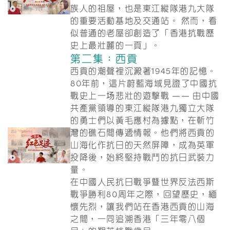
族人的祖屋，也是東江縱隊港九大隊
的重要活動基地及交通站。 然而，看
似普通的老屋卻創造了「香港抗戰歷
史上最壯麗的一頁」。
第二集：西貢
西貢的潮聲裡沉澱著1945年的記憶。
80年前，這片蔚藍海域見證了中國抗
戰史上一场悲壯的遊擊戰 —— 由中國
共產黨領導的東江縱隊港九獨立大隊
的勇士們以黃毛應村為據點，在斬竹
灣的礁石間傳遞情報。他們將西貢的
山海化作抗日的天然屏障，成為英軍
投降後，始終堅持戰鬥的抗日武裝力
量。
在中國人民抗日戰爭暨世界反法西斯
戰爭勝利80周年之際，回望歷史，緬
懷先烈，讓我們站在香港西貢的山海
之間，一同追溯香港「三年零八個