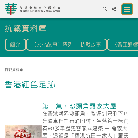
A
抗戰資料庫
A
EN
繁
簡
A
簡介
【文化故事】系列 — 抗戰故事
《香江迴
關於我們
一所讓公眾體驗中華文化的新場館
抗戰資料庫
中華文化節 2026
香港紅色足跡
展覽及活動
資源
第一集：沙頭角羅家大屋
在香港新界沙頭角，離深圳只剩下15
合作夥伴
分鐘車程的石涌凹村，坐落着一棟有
着90多年歷史客家式建築 — 羅家大
聯絡我們
屋。這裡是「香港抗日一家人」羅氏