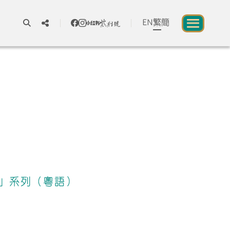
EN
繁
簡
A
A
A
關於我們
一所讓公眾體驗中華文化的新場館
中華文化節 2026
」系列（粵語）
展覽及活動
資源