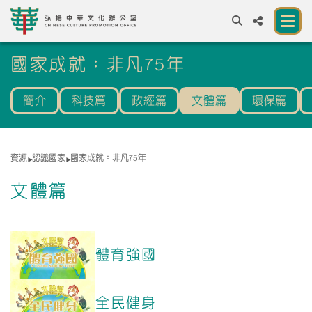
A
國家成就：非凡75年
A
EN
繁
簡
A
簡介
科技篇
政經篇
文體篇
環保篇
關於我們
一所讓公眾體驗中華文化的新場館
資源
認識國家
國家成就：非凡75年
中華文化節 2026
文體篇
展覽及活動
資源
體育強國
合作夥伴
聯絡我們
全民健身