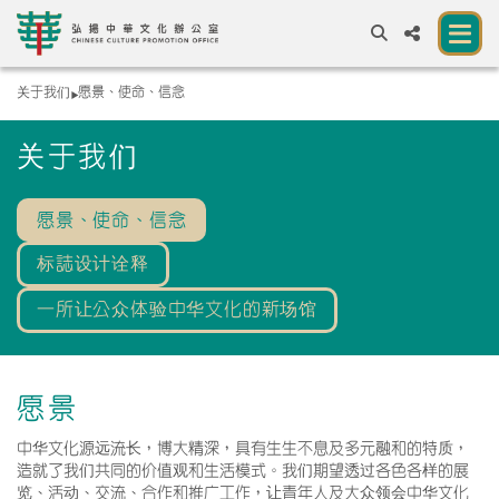
关于我们
愿景、使命、信念
A
A
EN
繁
簡
A
关于我们
关于我们
一所让公众体验中华文化的新场馆
愿景、使命、信念
标誌设计诠释
中华文化节 2026
一所让公众体验中华文化的新场馆
展览及活动
资源
愿景
合作伙伴
中华文化源远流长，博大精深，具有生生不息及多元融和的特质，
造就了我们共同的价值观和生活模式。我们期望透过各色各样的展
联络我们
览、活动、交流、合作和推广工作，让青年人及大众领会中华文化