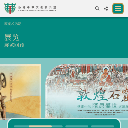
展览及活动
A
A
EN
繁
簡
A
展览
关于我们
展览回顾
一所让公众体验中华文化的新场馆
中华文化节 2026
展览及活动
资源
合作伙伴
联络我们