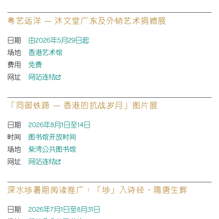
粤艺远洋 — 沐文堂广东及外销艺术捐赠展
日期
由2026年5月29日起
场地
香港艺术馆
费用
免费
网址
网站连结
「同御铁蹄 — 香港的抗战岁月」图片展
日期
2026年8月1日至14日
时间
图书馆开放时间
场地
柴湾公共图书馆
网址
网站连结
深水埗暑期阅读推广：「埗」入诗径・隋唐生辉
日期
2026年7月1日至8月31日