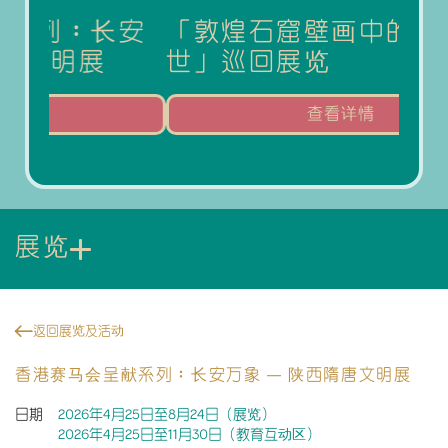
长安
「敦煌石窟壁画中的隋唐盛
「
世」巡回展览
影
查看详情
展览
返回展览及活动
香港赛马会呈献系列︰长安万象 — 陕西隋唐文明展
日期
2026年4月25日至8月24日（展览）
2026年4月25日至11月30日（教育互动区）