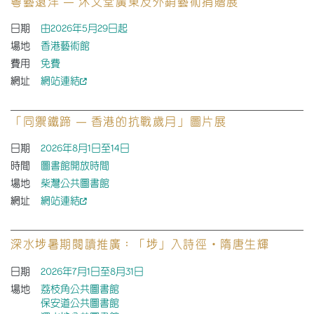
粵藝遠洋 — 沐文堂廣東及外銷藝術捐贈展
日期
由2026年5月29日起
場地
香港藝術館
費用
免費
網址
網站連結
「同禦鐵蹄 — 香港的抗戰歲月」圖片展
日期
2026年8月1日至14日
時間
圖書館開放時間
場地
柴灣公共圖書館
網址
網站連結
深水埗暑期閱讀推廣：「埗」入詩徑・隋唐生輝
日期
2026年7月1日至8月31日
場地
荔枝角公共圖書館
保安道公共圖書館