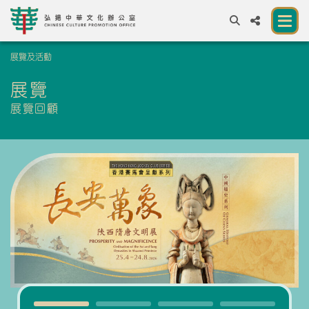
展覽及活動
A
A
EN
繁
簡
A
展覽
關於我們
展覽回顧
一所讓公眾體驗中華文化的新場館
中華文化節 2026
展覽及活動
資源
合作夥伴
聯絡我們