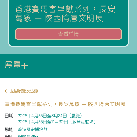
長安
「敦煌石窟壁畫中的隋唐盛
「
世」巡迴展覽
影
查看詳情
展覽
返回展覽及活動
香港賽馬會呈獻系列︰長安萬象 — 陝西隋唐文明展
日期
2026年4月25日至8月24日（展覽）
2026年4月25日至11月30日（教育互動區）
場地
香港歷史博物館