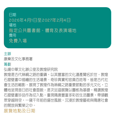
日期
2026年4月1日至2027年2月4日
場地
指定公共圖書館、體育及表演場地
費用
免費入場
主辦
康樂及文化事務署
籌劃
弘揚中華文化辦公室及敦煌研究院
敦煌是古代絲綢之路的重鎮，以其豐富的文化遺產聞名於世。敦煌
石窟壁畫中描繪的生活場景、奇珍異寶和官員百姓等，皆是古代社
會生活的縮影，展現了敦煌作為絲綢之路重要節點的多元文化，立
體地呈現昔日的社會面貌。是次巡迴展覽以圖板為基礎，精選敦煌
石窟壁畫珍品作為切入點，重現隋唐豐富多彩的生活圖景，帶領觀
眾穿越時空，一窺千年前的盛世風貌，沉浸於敦煌藝術與隋唐社會
的開放與繁榮之中。
展覽地點及日期