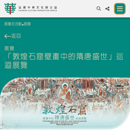
展覽及活動
展覽
A
A
EN
繁
簡
A
返回
關於我們
展覽
「敦煌石窟壁畫中的隋唐盛世」巡
一所讓公眾體驗中華文化的新場館
迴展覽
中華文化節 2026
展覽及活動
資源
合作夥伴
聯絡我們