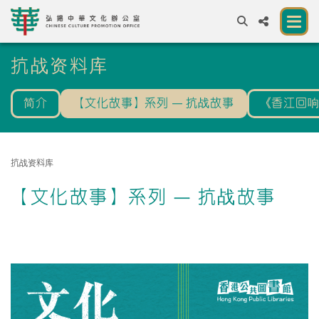
A
抗战资料库
A
EN
繁
簡
A
简介
【文化故事】系列 — 抗战故事
《香江回
关于我们
一所让公众体验中华文化的新场馆
抗战资料库
中华文化节 2026
【文化故事】系列 — 抗战故事
展览及活动
资源
合作伙伴
联络我们