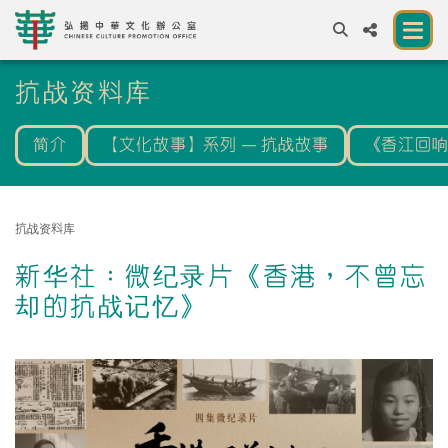
A
抗战资料库
A
EN
繁
簡
A
简介
【文化故事】系列 — 抗战故事
《香江回
关于我们
一所让公众体验中华文化的新场馆
抗战资料库
中华文化节 2026
新华社：微纪录片《香港，不曾忘
展览及活动
却的抗战记忆》
资源
合作伙伴
联络我们