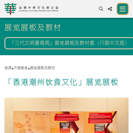
A
展览展板及教材
A
EN
繁
簡
A
「三代文明夏商周」展览展板及教材套（只限中文版）
关于我们
一所让公众体验中华文化的新场馆
资源
外借服务
展览展板及教材
中华文化节 2026
「香港潮州饮食文化」展览展板
展览及活动
资源
合作伙伴
联络我们