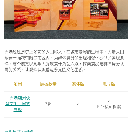
香港经过历史上多次的人口移入。在城市发展的过程中，大量人口
聚居于面积有限的市区内，为群体身分的出现和强化提供了客观条
件。这个展览以潮州人的饮食作为切入点，探索食品与群体身分认
同的关系，让观众认识香港多元的文化面貌。
项目
展板数量
实体版
电子版
「香港潮州饮
✓
食文化」展览
7块
✓
PDF及AI档案
展板