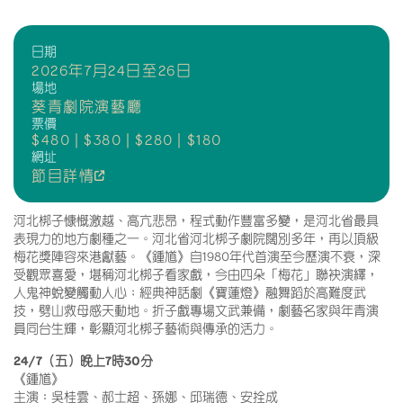
日期
2026年7月24日至26日
場地
葵青劇院演藝廳
票價
$480 | $380 | $280 | $180
網址
節目詳情
河北梆子慷慨激越、高亢悲昂，程式動作豐富多變，是河北省最具
表現力的地方劇種之一。河北省河北梆子劇院闊別多年，再以頂級
梅花獎陣容來港獻藝。《鍾馗》自1980年代首演至今歷演不衰，深
受觀眾喜愛，堪稱河北梆子看家戲，今由四朵「梅花」聯袂演繹，
人鬼神蛻變觸動人心；經典神話劇《寶蓮燈》融舞蹈於高難度武
技，劈山救母感天動地。折子戲專場文武兼備，劇藝名家與年青演
員同台生輝，彰顯河北梆子藝術與傳承的活力。
24/7（五）晚上7時30分
《鍾馗》
主演：吳桂雲、郝士超、孫娜、邱瑞德、安拴成