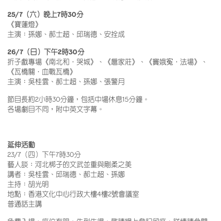
25/7（六）晚上7時30分
《寶蓮燈》
主演：孫娜、郝士超、邱瑞德、安拴成
26/7（日）下午2
時30分
折子戲專場《南北和．哭城》、《扈家莊》、《竇娥寃．法場》、
《瓦橋關．血戰瓦橋》
主演：吳桂雲、郝士超、孫娜、張警月
節目長約2小時30分鐘，包括中場休息15分鐘。
各場劇目不同，附中英文字幕。
延伸活動
23/7（四）下午7時30分
藝人談：河北梆子的文武並重與剛柔之美
講者：吳桂雲、邱瑞德、郝士超、孫娜
主持：胡光明
地點：香港文化中心行政大樓4樓2號會議室
普通話主講