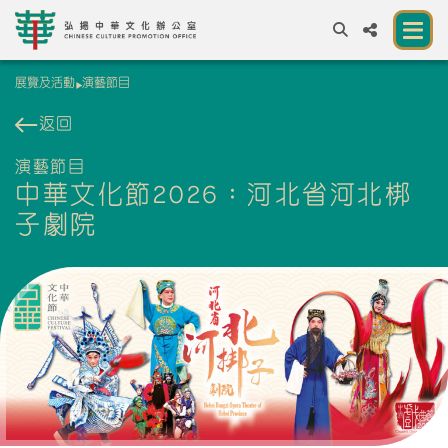
展覽及活動
演藝節目
A
A
EN
繁
簡
A
返回
關於我們
演藝節目
中華文化節2026：河北省河北梆
一所讓公眾體驗中華文化的新場館
子劇院
中華文化節 2026
展覽及活動
資源
合作夥伴
聯絡我們