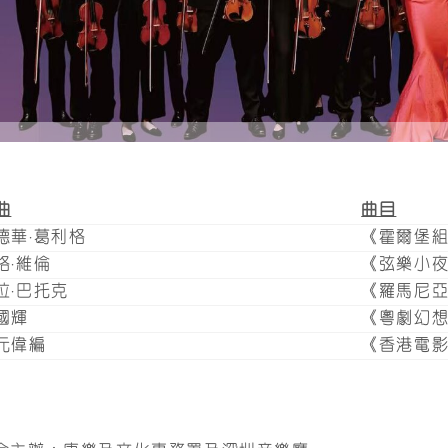
曲
曲目
德華·葛利格
《霍爾堡
格·維倫
《弦樂小
拉·巴托克
《羅馬尼
國輝
《粵劇幻
元偉編
《香港電