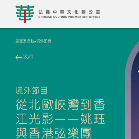
展覽及活動
境外節目
返回
境外節目
從北歐峽灣到香
江光影——姚珏
與香港弦樂團