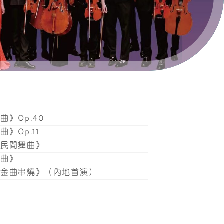
合作夥伴
聯絡我們
組曲》
Op.40
夜曲》
Op.11
亞民間舞曲》
想曲》
影金曲串燒》（內地首演）