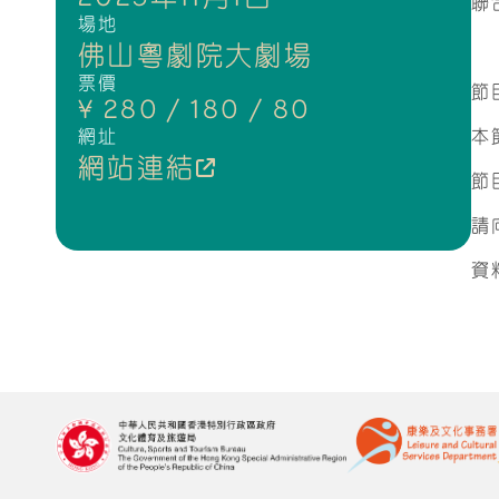
聯
場地
佛山粵劇院大劇場
票價
節
¥ 280 / 180 / 80
網址
本
網站連結
節
請
資