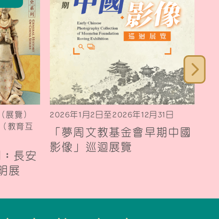
日（展覽）
2026年1月2日至2026年12月31日
20
0日（教育互
「夢周文教基金會早期中國
《
影像」巡迴展覽
園
列︰長安
明展