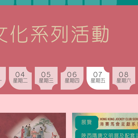
文化系列活動
04
05
06
07
08
一
星期二
星期三
星期四
星期五
星期六
展覽
陝西隋唐文明展及配套