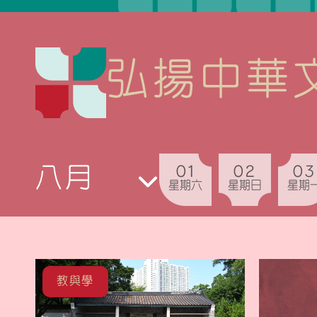
弘揚中華
01
02
03
星期六
星期日
星期
教與學